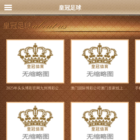
皇冠足球
皇冠足球
2025年头头博彩官网九州博彩公司（www.ciiqu.co
澳门国际博彩公司澳门首家线上表情_驰名企业倏得央求停业，领有